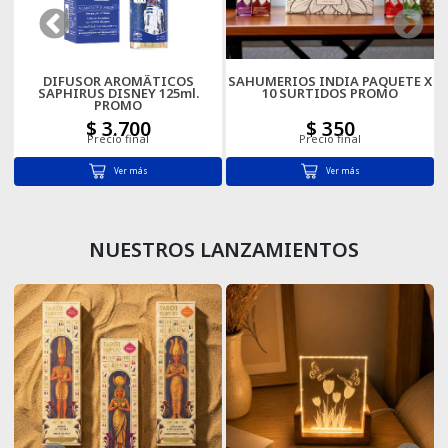
Cartas
DIFUSOR AROMÃTICOS
SAHUMERIOS INDIA PAQUETE X
SAPHIRUS DISNEY 125ml.
10 SURTIDOS PROMO
PROMO
$ 3.700
$ 350
Precio final
Precio final
Ver más
Ver más
NUESTROS LANZAMIENTOS
XL