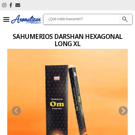
Ver Todos
Antimosquitos
SAHUMERIOS DARSHAN HEXAGONAL
LONG XL
Articulos De Limpieza
Aromatizantes De Ambientes
Aromatizantes De Auto
Articulos De Promocion
Bijouterie
Cascadas De Humo
Cosmetica Personal