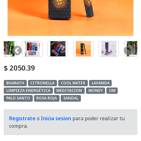
Cosmetica Del Automotor
Defumacion
Equipos Aromatizador
Exhibidores
$ 2050.39
Hornillos
BHARATH
CITRONELLA
COOL WATER
LAVANDA
Home And Deco
LIMPIEZA ENERGÉTICA
MEDITACION
MONEY
OM
PALO SANTO
ROSA ROJA
SANDAL
Kits
Lamparas De Sal
Registrate
o
Inicia sesion
para poder realizar tu
compra.
Mates Y Accesorios