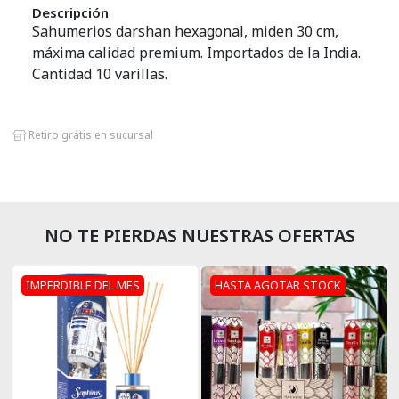
Descripción
Porta Sahumerios
Sahumerios darshan hexagonal, miden 30 cm,
máxima calidad premium. Importados de la India.
Perfumes Simil Hombre
Cantidad 10 varillas.
Perfumes Simil Mujer
Retiro grátis en sucursal
Pilas
Palo Santo
Sahumerios
NO TE PIERDAS NUESTRAS OFERTAS
Sahumerios Dhoop
IMPERDIBLE DEL MES
HASTA AGOTAR STOCK
Sahumerios Conos Cascada
Sahumadores
Velas Y Velones