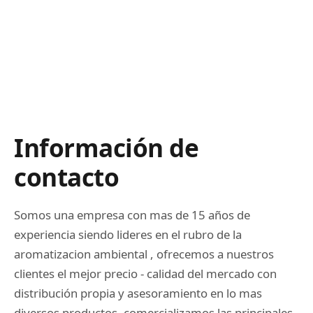
Cosmetica Del Automotor
Defumacion
Equipos Aromatizador
Exhibidores
Información de
Hornillos
contacto
Home And Deco
Somos una empresa con mas de 15 años de
Kits
experiencia siendo lideres en el rubro de la
aromatizacion ambiental , ofrecemos a nuestros
Lamparas De Sal
clientes el mejor precio - calidad del mercado con
distribución propia y asesoramiento en lo mas
Mates Y Accesorios
diversos productos. comercializamos las principales