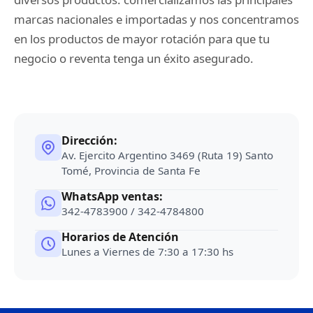
Porta Sahumerios
marcas nacionales e importadas y nos concentramos
en los productos de mayor rotación para que tu
Perfumes Simil Hombre
negocio o reventa tenga un éxito asegurado.
Perfumes Simil Mujer
Pilas
Dirección:
Palo Santo
Av. Ejercito Argentino 3469 (Ruta 19) Santo
Tomé, Provincia de Santa Fe
Sahumerios
WhatsApp ventas:
Sahumerios Dhoop
342-4783900 / 342-4784800
Horarios de Atención
Sahumerios Conos Cascada
Lunes a Viernes de 7:30 a 17:30 hs
Sahumadores
Velas Y Velones