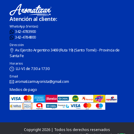
Cartas
Atención al cliente:
WhatsApp (Ventas)
342-4783900
342-4784800
Dirección
Av. Ejercito Argentino 3469 (Ruta 19) (Santo Tomé) - Provincia de
Santa Fe
Horarios
LU-VI de 7:30 a 17:30
Email
aromatizarmayorista@gmail.com
Medios de pago
Copyright 2026 | Todos los derechos reservados