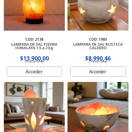
COD: 2138
COD: 1985
LAMPARA DE SAL PIEDRA
LAMPARA DE SAL RUSTICA
HIMALAYA 1.5 a 2 kg
CALDERO
$13.900,00
$8.990,46
Precio final
Precio final
Acceder
Acceder