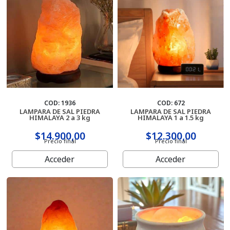
Cartas
COD: 1936
COD: 672
LAMPARA DE SAL PIEDRA
LAMPARA DE SAL PIEDRA
HIMALAYA 2 a 3 kg
HIMALAYA 1 a 1.5 kg
$14.900,00
$12.300,00
Precio final
Precio final
Acceder
Acceder