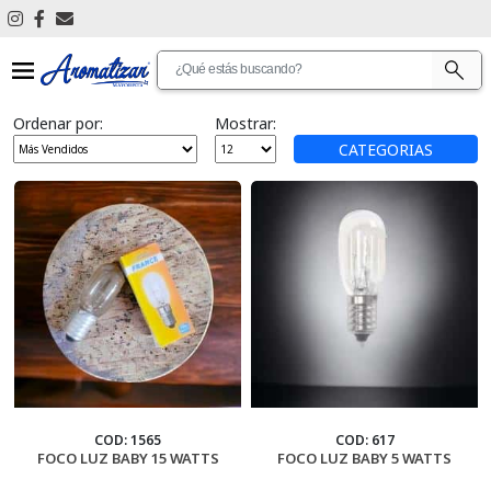
Ver Todos
Ordenar por:
Mostrar:
Antimosquitos
CATEGORIAS
Articulos De Limpieza
Aromatizantes De Ambientes
Aromatizantes De Auto
Articulos De Promocion
Bijouterie
Cascadas De Humo
COD: 1565
COD: 617
FOCO LUZ BABY 15 WATTS
FOCO LUZ BABY 5 WATTS
Cosmetica Personal