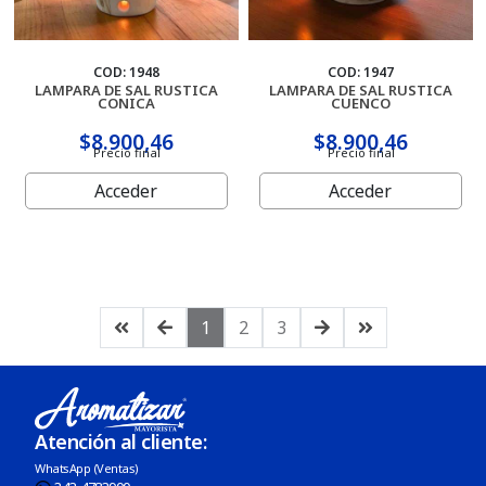
COD: 1948
COD: 1947
LAMPARA DE SAL RUSTICA
LAMPARA DE SAL RUSTICA
CONICA
CUENCO
$8.900,46
$8.900,46
Precio final
Precio final
Acceder
Acceder
1
2
3
Atención al cliente:
WhatsApp (Ventas)