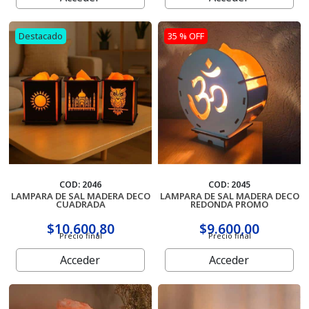
Porta Sahumerios
Destacado
35 % OFF
Perfumes Simil Hombre
Perfumes Simil Mujer
Pilas
Palo Santo
Sahumerios
COD: 2046
COD: 2045
LAMPARA DE SAL MADERA DECO
LAMPARA DE SAL MADERA DECO
CUADRADA
REDONDA PROMO
Sahumerios Dhoop
$10.600,80
$9.600,00
Precio final
Precio final
Sahumerios Conos Cascada
Acceder
Acceder
Sahumadores
Velas Y Velones