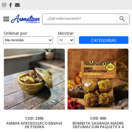
Ver Todos
Ordenar por:
Mostrar:
Antimosquitos
CATEGORIAS
Articulos De Limpieza
Aromatizantes De Ambientes
Aromatizantes De Auto
Articulos De Promocion
Bijouterie
Cascadas De Humo
COD: 2306
COD: 600
AMBAR AFRODISIACO ENVASE
BOMBITA SAGRADA MADRE
DE PIEDRA
DEFUMACION PAQUETE X 4
Cosmetica Personal