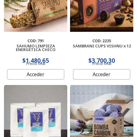
COD: 791
COD: 2235
SAHUMO LIMPIEZA
SAMBRANI CUPS VISHNU x 12
ENERGÉTICA CHICO
$1.480,65
$3.700,30
Precio final
Precio final
Acceder
Acceder