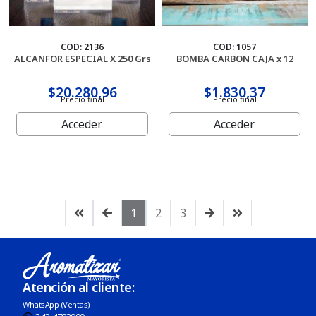
COD: 2136
COD: 1057
ALCANFOR ESPECIAL X 250 Grs
BOMBA CARBON CAJA x 12
$20.280,96
$1.830,37
Precio final
Precio final
Acceder
Acceder
1
2
3
Atención al cliente:
WhatsApp (Ventas)