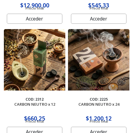
$12.900,00
$545,33
Precio final
Precio final
Cosmetica Del Automotor
Acceder
Acceder
Defumacion
Equipos Aromatizador
Exhibidores
Hornillos
Home And Deco
Kits
COD: 2312
COD: 2225
CARBON NEUTRO x 12
CARBON NEUTRO x 24
Lamparas De Sal
$660,25
$1.200,12
Precio final
Precio final
Mates Y Accesorios
Acceder
Acceder