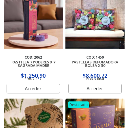
Cartas
COD: 2062
COD: 1450
PASTILLA 7 PODERES X 7
PASTILLAS DEFUMADORA
SAGRADA MADRE
BOLSA X 50
$1.250,90
$8.600,72
Precio final
Precio final
Acceder
Acceder
Destacado