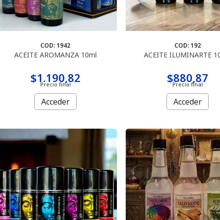
COD: 1942
COD: 192
ACEITE AROMANZA 10ml
ACEITE ILUMINARTE 10
$1.190,82
$880,87
Precio final
Precio final
Acceder
Acceder