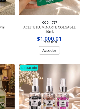
COD: 1727
ml.
ACEITE ILUMINARTE COLGABLE
10ml.
$1.000,01
Precio final
Acceder
Destacado