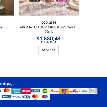
COD: 2356
l.
AROMATIZADOR MINI ILUMINARTE
60ml.
$1.880,43
Precio final
Acceder
os de pago