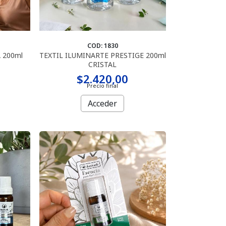
COD: 1830
 200ml
TEXTIL ILUMINARTE PRESTIGE 200ml
CRISTAL
$2.420,00
Precio final
Acceder