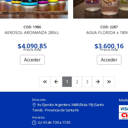
COD: 1986
COD: 2287
AEROSOL AROMANZA 280cc.
AGUA FLORIDA x 180m
$4.090,85
$3.600,16
Precio final
Precio final
Acceder
Acceder
1
2
3
Dirección
Medi
Av. Ejercito Argentino 3469 (Ruta 19) (Santo
Tomé) - Provincia de Santa Fe
Horarios
LU-VI de 7:30 a 17:30