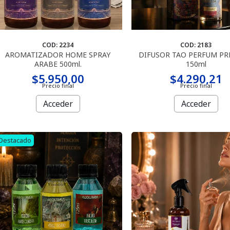
COD: 2234
COD: 2183
AROMATIZADOR HOME SPRAY
DIFUSOR TAO PERFUM P
ARABE 500ml.
150ml
$5.950,00
$4.290,21
Precio final
Precio final
Acceder
Acceder
Destacado