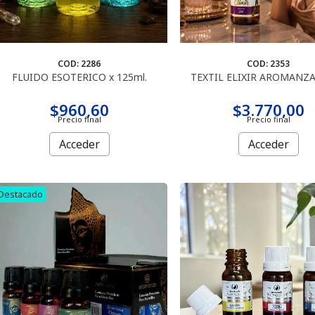
COD: 2286
COD: 2353
FLUIDO ESOTERICO x 125ml.
TEXTIL ELIXIR AROMANZA
$960,60
$3.770,00
Precio final
Precio final
Acceder
Acceder
Destacado