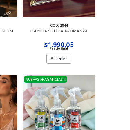
COD: 2044
REMIUM
ESENCIA SOLIDA AROMANZA
$1.990,05
Precio final
Acceder
NUEVAS FRAGANCIAS !!