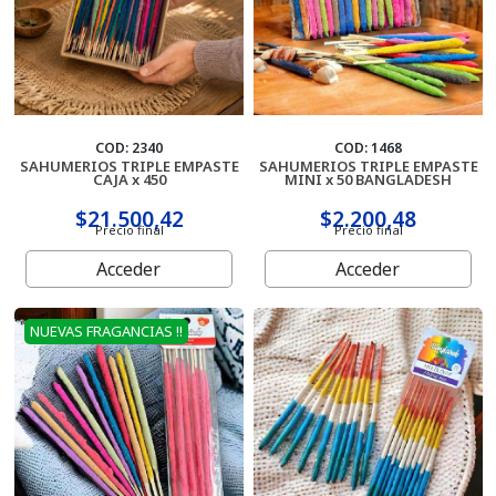
COD: 2340
COD: 1468
SAHUMERIOS TRIPLE EMPASTE
SAHUMERIOS TRIPLE EMPASTE
CAJA x 450
MINI x 50 BANGLADESH
$21.500,42
$2.200,48
Precio final
Precio final
Acceder
Acceder
NUEVAS FRAGANCIAS !!