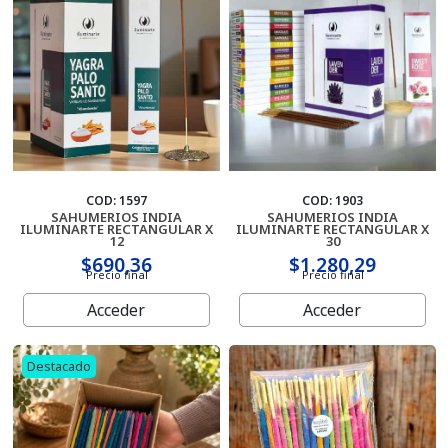
Cartas
COD: 1597
COD: 1903
SAHUMERIOS INDIA
SAHUMERIOS INDIA
ILUMINARTE RECTANGULAR X
ILUMINARTE RECTANGULAR X
12
30
$690,36
$1.280,29
Precio final
Precio final
Acceder
Acceder
Destacado