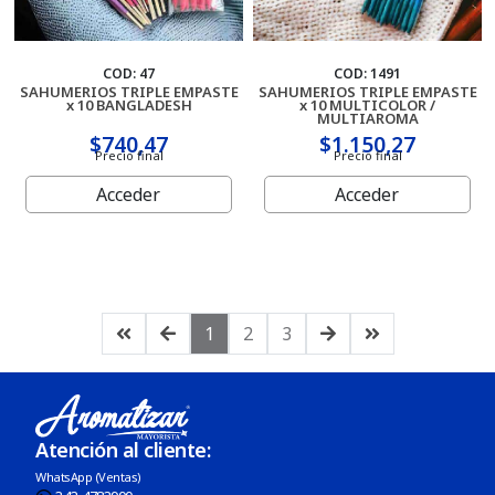
COD: 47
COD: 1491
SAHUMERIOS TRIPLE EMPASTE
SAHUMERIOS TRIPLE EMPASTE
x 10 BANGLADESH
x 10 MULTICOLOR /
MULTIAROMA
$740,47
$1.150,27
Precio final
Precio final
Acceder
Acceder
1
2
3
Atención al cliente:
WhatsApp (Ventas)