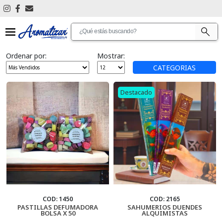
Ver Todos
Ordenar por:
Mostrar:
Antimosquitos
CATEGORIAS
Articulos De Limpieza
Destacado
Aromatizantes De Ambientes
Aromatizantes De Auto
Articulos De Promocion
Bijouterie
Cascadas De Humo
COD: 1450
COD: 2165
PASTILLAS DEFUMADORA
SAHUMERIOS DUENDES
BOLSA X 50
ALQUIMISTAS
Cosmetica Personal