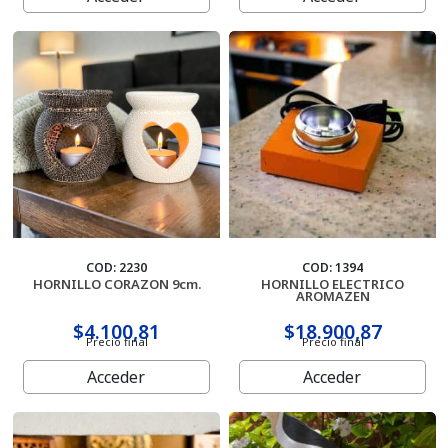
Porta Sahumerios
Perfumes Simil Hombre
Perfumes Simil Mujer
Pilas
Palo Santo
Sahumerios
COD: 2230
COD: 1394
HORNILLO CORAZON 9cm.
HORNILLO ELECTRICO
AROMAZEN
Sahumerios Dhoop
$4.100,81
$18.900,87
Precio final
Precio final
Sahumerios Conos Cascada
Acceder
Acceder
Sahumadores
Velas Y Velones