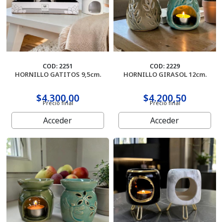
COD: 2251
COD: 2229
HORNILLO GATITOS 9,5cm.
HORNILLO GIRASOL 12cm.
$4.300,00
$4.200,50
Precio final
Precio final
Acceder
Acceder