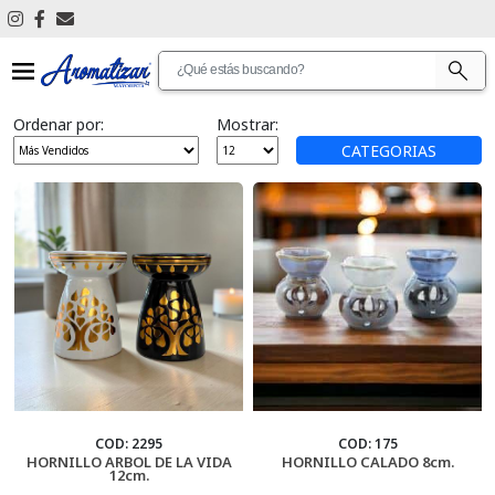
Ver Todos
Ordenar por:
Mostrar:
Antimosquitos
CATEGORIAS
Articulos De Limpieza
Aromatizantes De Ambientes
Aromatizantes De Auto
Articulos De Promocion
Bijouterie
Cascadas De Humo
COD: 2295
COD: 175
HORNILLO ARBOL DE LA VIDA
HORNILLO CALADO 8cm.
12cm.
Cosmetica Personal