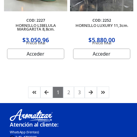
COD: 2227
COD: 2252
HORNILLO LIBELULA
HORNILLO LUXURY 11,3cm.
MARGARITA 8,8cm.
$3.050,96
$5.880,00
Precio final
Precio final
Acceder
Acceder
1
2
3
Atención al cliente:
WhatsApp (Ventas)