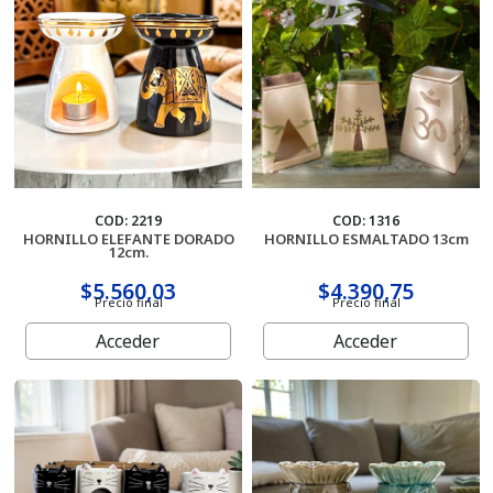
Cartas
COD: 2219
COD: 1316
HORNILLO ELEFANTE DORADO
HORNILLO ESMALTADO 13cm
12cm.
$5.560,03
$4.390,75
Precio final
Precio final
Acceder
Acceder