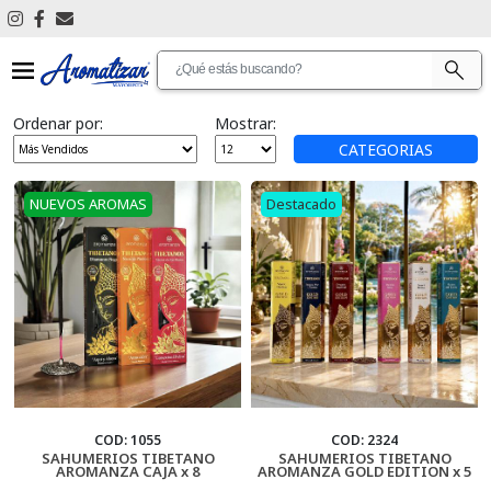
Ver Todos
Ordenar por:
Mostrar:
Antimosquitos
CATEGORIAS
Articulos De Limpieza
NUEVOS AROMAS
Destacado
Aromatizantes De Ambientes
Aromatizantes De Auto
Articulos De Promocion
Bijouterie
Cascadas De Humo
COD: 1055
COD: 2324
SAHUMERIOS TIBETANO
SAHUMERIOS TIBETANO
AROMANZA CAJA x 8
AROMANZA GOLD EDITION x 5
Cosmetica Personal