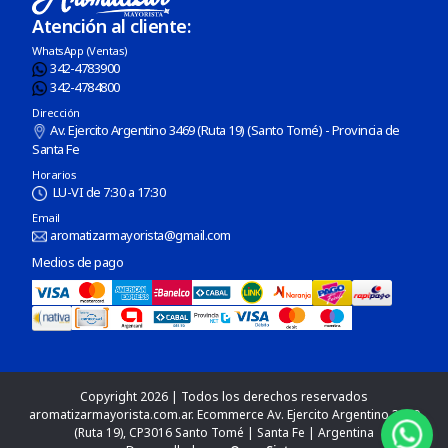
Atención al cliente:
WhatsApp (Ventas)
342-4783900
342-4784800
Dirección
Av. Ejercito Argentino 3469 (Ruta 19) (Santo Tomé) - Provincia de
Santa Fe
Horarios
LU-VI de 7:30 a 17:30
Email
aromatizarmayorista@gmail.com
Medios de pago
Copyright 2026 | Todos los derechos reservados
aromatizarmayorista.com.ar. Ecommerce Av. Ejercito Argentino 3469
(Ruta 19), CP3016 Santo Tomé | Santa Fe | Argentina