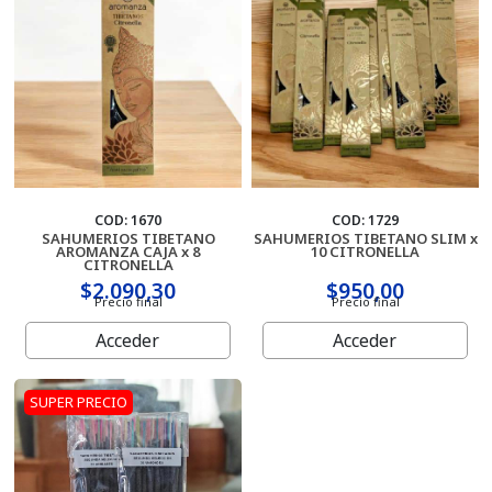
Cartas
COD: 1670
COD: 1729
SAHUMERIOS TIBETANO
SAHUMERIOS TIBETANO SLIM x
AROMANZA CAJA x 8
10 CITRONELLA
CITRONELLA
$2.090,30
$950,00
Precio final
Precio final
Acceder
Acceder
SUPER PRECIO