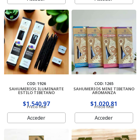
Porta Sahumerios
Perfumes Simil Hombre
Perfumes Simil Mujer
Pilas
Palo Santo
Sahumerios
COD: 1926
COD: 1265
SAHUMERIOS ILUMINARTE
SAHUMERIOS MINI TIBETANO
ESTILO TIBETANO
AROMANZA
Sahumerios Dhoop
$1.540,97
$1.020,81
Precio final
Precio final
Sahumerios Conos Cascada
Acceder
Acceder
Sahumadores
Velas Y Velones