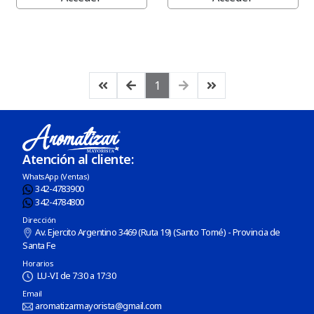
Porta Sahumerios
Perfumes Simil Hombre
Perfumes Simil Mujer
1
Pilas
Palo Santo
Atención al cliente:
Sahumerios
WhatsApp (Ventas)
342-4783900
342-4784800
Sahumerios Dhoop
Dirección
Av. Ejercito Argentino 3469 (Ruta 19) (Santo Tomé) - Provincia de
Sahumerios Conos Cascada
Santa Fe
Horarios
LU-VI de 7:30 a 17:30
Sahumadores
Email
aromatizarmayorista@gmail.com
Velas Y Velones