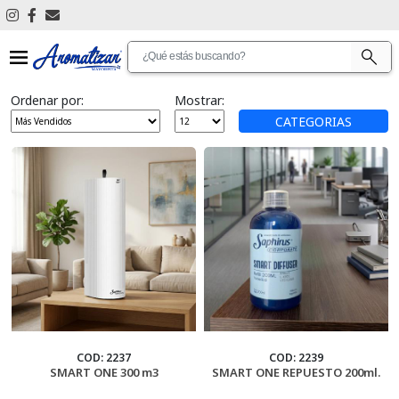
Ver Todos
Ordenar por:
Mostrar:
Antimosquitos
CATEGORIAS
Articulos De Limpieza
Aromatizantes De Ambientes
Aromatizantes De Auto
Articulos De Promocion
Bijouterie
Cascadas De Humo
COD: 2237
COD: 2239
SMART ONE 300 m3
SMART ONE REPUESTO 200ml.
Cosmetica Personal