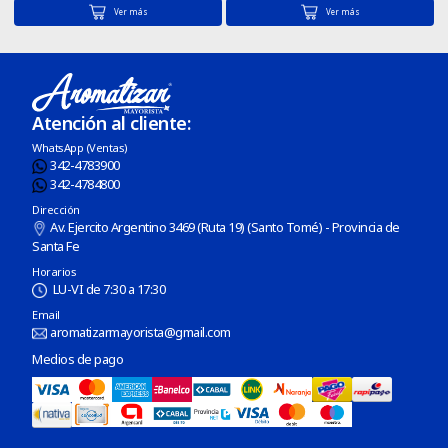
Ver más
Ver más
Atención al cliente:
WhatsApp (Ventas)
342-4783900
342-4784800
Dirección
Av. Ejercito Argentino 3469 (Ruta 19) (Santo Tomé) - Provincia de
Santa Fe
Horarios
LU-VI de 7:30 a 17:30
Email
aromatizarmayorista@gmail.com
Medios de pago