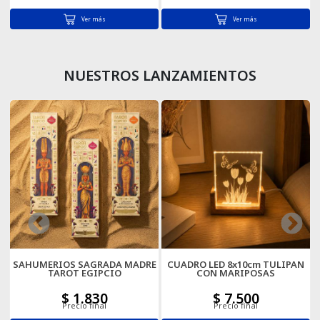
Ver más
Ver más
Cartas
NUESTROS LANZAMIENTOS
XL
SAHUMERIOS SAGRADA MADRE
CUADRO LED 8x10cm TULIPAN
TAROT EGIPCIO
CON MARIPOSAS
$ 1.830
$ 7.500
Precio final
Precio final