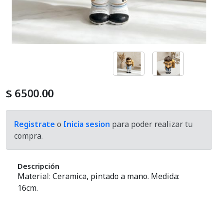
Cosmetica Del Automotor
Defumacion
Equipos Aromatizador
Exhibidores
$ 6500.00
Hornillos
Registrate
o
Inicia sesion
para poder realizar tu
compra.
Home And Deco
Kits
Descripción
Material: Ceramica, pintado a mano. Medida:
Lamparas De Sal
16cm.
Mates Y Accesorios