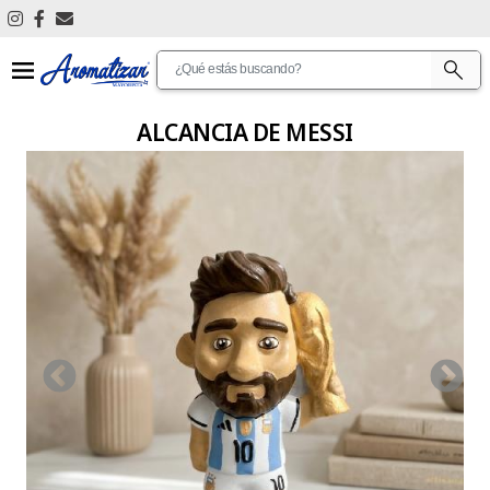
Ver Todos
Antimosquitos
ALCANCIA DE MESSI
Articulos De Limpieza
Aromatizantes De Ambientes
Aromatizantes De Auto
Articulos De Promocion
Bijouterie
Cascadas De Humo
Cosmetica Personal