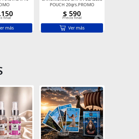
OMO
POUCH 20grs.PROMO
.150
$ 590
$ 
o final
Precio final
Pre
er más
Ver más
S
DIFUSOR 
ÃMB
$ 
Pre