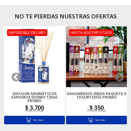
Porta Sahumerios
NO TE PIERDAS NUESTRAS OFERTAS
Perfumes Simil Hombre
IMPERDIBLE DEL MES
HASTA AGOTAR STOCK
Perfumes Simil Mujer
Pilas
Palo Santo
Sahumerios
Sahumerios Dhoop
DIFUSOR AROMÃTICOS
SAHUMERIOS INDIA PAQUETE X
SAPHIRUS DISNEY 125ml.
10 SURTIDOS PROMO
PROMO
Sahumerios Conos Cascada
$ 3.700
$ 350
Precio final
Precio final
Sahumadores
Ver más
Ver más
Velas Y Velones