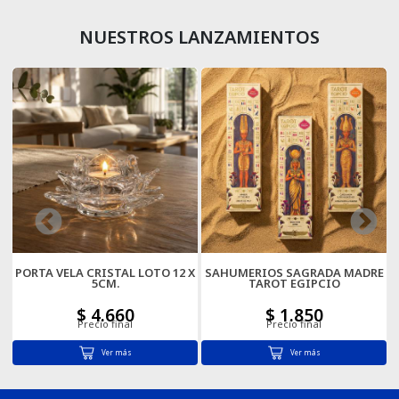
NUESTROS LANZAMIENTOS
Cartas
XL
PORTA VELA CRISTAL LOTO 12 X
SAHUMERIOS SAGRADA MADRE
5CM.
TAROT EGIPCIO
$ 4.660
$ 1.850
Precio final
Precio final
Ver más
Ver más