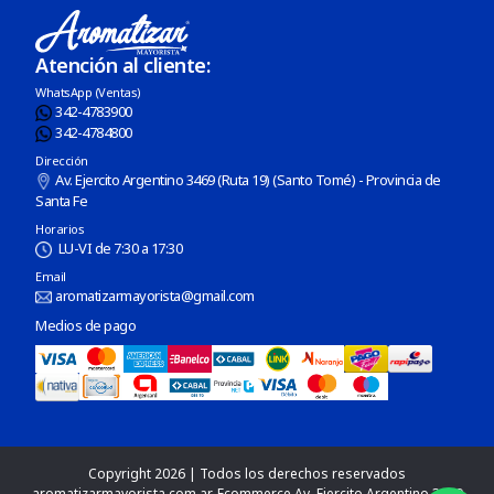
Atención al cliente:
WhatsApp (Ventas)
342-4783900
342-4784800
Dirección
Av. Ejercito Argentino 3469 (Ruta 19) (Santo Tomé) - Provincia de
Santa Fe
Horarios
LU-VI de 7:30 a 17:30
Email
aromatizarmayorista@gmail.com
Medios de pago
Copyright 2026 | Todos los derechos reservados
aromatizarmayorista.com.ar. Ecommerce Av. Ejercito Argentino 3469