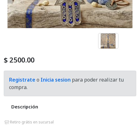
Cosmetica Del Automotor
Defumacion
Equipos Aromatizador
Exhibidores
$ 2500.00
Hornillos
Registrate
o
Inicia sesion
para poder realizar tu
compra.
Home And Deco
Kits
Descripción
Lamparas De Sal
Retiro grátis en sucursal
Mates Y Accesorios