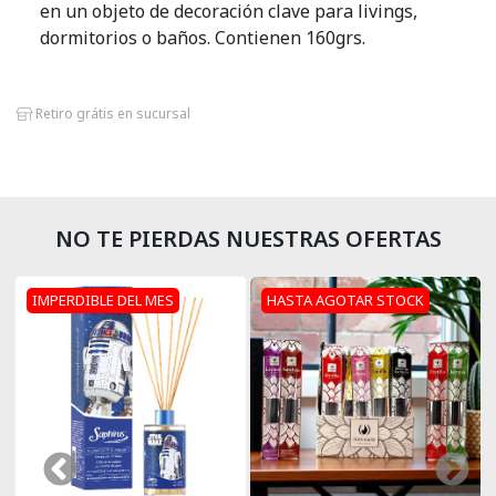
en un objeto de decoración clave para livings,
Porta Sahumerios
dormitorios o baños. Contienen 160grs.
Perfumes Simil Hombre
Retiro grátis en sucursal
Perfumes Simil Mujer
Pilas
Palo Santo
NO TE PIERDAS NUESTRAS OFERTAS
Sahumerios
IMPERDIBLE DEL MES
HASTA AGOTAR STOCK
Sahumerios Dhoop
Sahumerios Conos Cascada
Sahumadores
Velas Y Velones