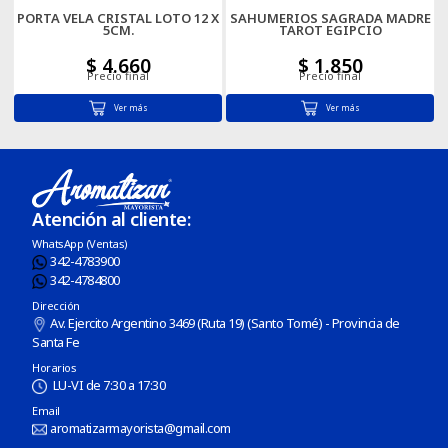
PORTA VELA CRISTAL LOTO 12 X
SAHUMERIOS SAGRADA MADRE
5CM.
TAROT EGIPCIO
$ 4.660
$ 1.850
Precio final
Precio final
Ver más
Ver más
Atención al cliente:
WhatsApp (Ventas)
342-4783900
342-4784800
Dirección
Av. Ejercito Argentino 3469 (Ruta 19) (Santo Tomé) - Provincia de
Santa Fe
Horarios
LU-VI de 7:30 a 17:30
Email
aromatizarmayorista@gmail.com