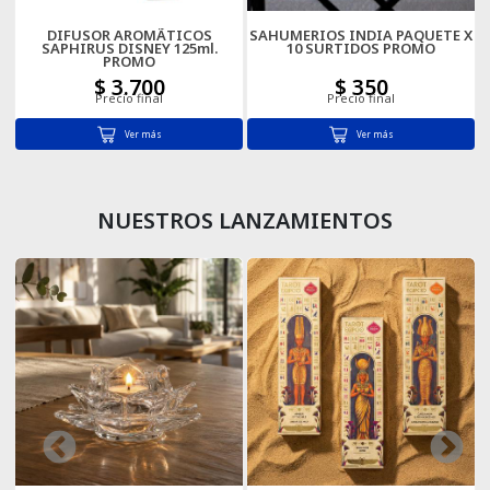
DIFUSOR AROMÃTICOS
SAHUMERIOS INDIA PAQUETE X
Cartas
SAPHIRUS DISNEY 125ml.
10 SURTIDOS PROMO
PROMO
$ 3.700
$ 350
Precio final
Precio final
Ver más
Ver más
NUESTROS LANZAMIENTOS
XL