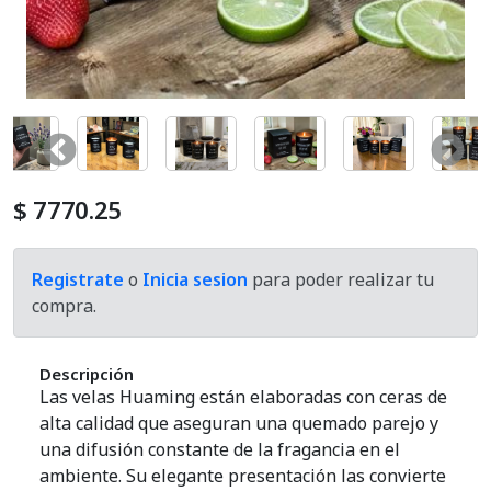
Cosmetica Del Automotor
Defumacion
Equipos Aromatizador
Exhibidores
$ 7770.25
Hornillos
Registrate
o
Inicia sesion
para poder realizar tu
compra.
Home And Deco
Kits
Descripción
Las velas Huaming están elaboradas con ceras de
Lamparas De Sal
alta calidad que aseguran una quemado parejo y
una difusión constante de la fragancia en el
Mates Y Accesorios
ambiente. Su elegante presentación las convierte