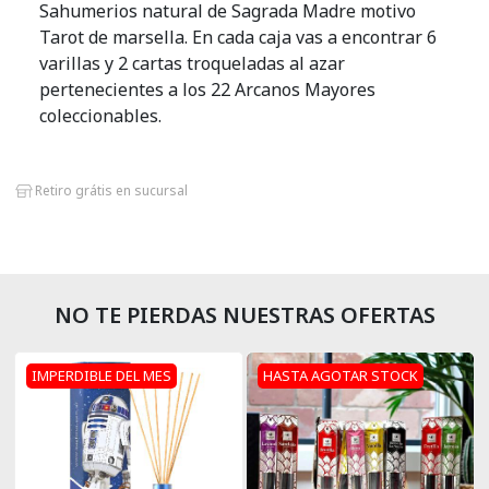
Sahumerios natural de Sagrada Madre motivo
Porta Sahumerios
Tarot de marsella. En cada caja vas a encontrar 6
varillas y 2 cartas troqueladas al azar
Perfumes Simil Hombre
pertenecientes a los 22 Arcanos Mayores
coleccionables.
Perfumes Simil Mujer
Pilas
Retiro grátis en sucursal
Palo Santo
Sahumerios
NO TE PIERDAS NUESTRAS OFERTAS
Sahumerios Dhoop
IMPERDIBLE DEL MES
HASTA AGOTAR STOCK
Sahumerios Conos Cascada
Sahumadores
Velas Y Velones