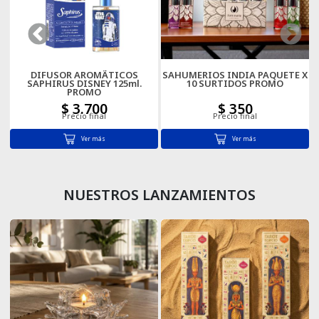
Cartas
DIFUSOR AROMÃTICOS
SAHUMERIOS INDIA PAQUETE X
SAPHIRUS DISNEY 125ml.
10 SURTIDOS PROMO
PROMO
$ 3.700
$ 350
Precio final
Precio final
Ver más
Ver más
NUESTROS LANZAMIENTOS
XL