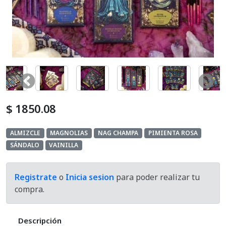
Cosmetica Del Automotor
Defumacion
Equipos Aromatizador
Exhibidores
$ 1850.08
Hornillos
ALMIZCLE
MAGNOLIAS
NAG CHAMPA
PIMIENTA ROSA
Home And Deco
SÁNDALO
VAINILLA
Kits
Registrate
o
Inicia sesion
para poder realizar tu
Lamparas De Sal
compra.
Mates Y Accesorios
Descripción