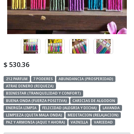
Cosmetica Del Automotor
Defumacion
Equipos Aromatizador
Exhibidores
$ 530.36
Hornillos
212 PARFUM
7 PODERES
ABUNDANCIA (PROSPERIDAD)
Home And Deco
ATRAE DINERO (RIQUEZA)
BIENESTAR (TRANQUILIDAD Y CONFORT)
Kits
BUENA ONDA (FUERZA POSITIVA)
CARICIAS DE ALGODON
ENERGÍA LIMPIA
FELICIDAD (ALEGRIA Y DICHA)
LAVANDA
Lamparas De Sal
LIMPIEZA (QUITA MALA ONDA)
MEDITACION (RELAJACION)
PAZ Y ARMONIA (AQUI Y AHORA)
VAINILLA
VARIEDAD
Mates Y Accesorios