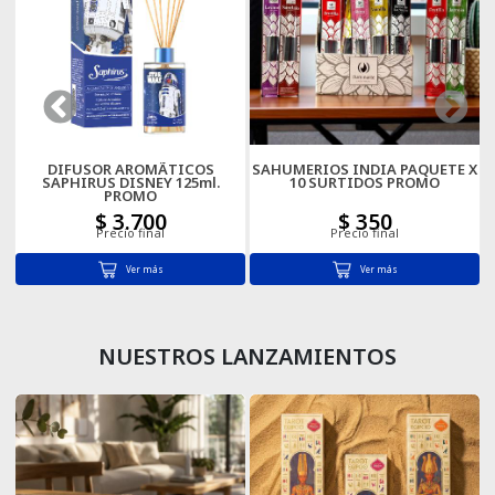
Cartas
DIFUSOR AROMÃTICOS
SAHUMERIOS INDIA PAQUETE X
SAPHIRUS DISNEY 125ml.
10 SURTIDOS PROMO
PROMO
$ 3.700
$ 350
Precio final
Precio final
Ver más
Ver más
NUESTROS LANZAMIENTOS
XL