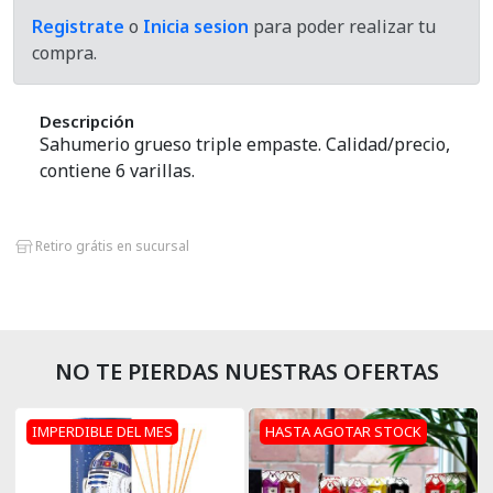
Porta Sahumerios
Registrate
o
Inicia sesion
para poder realizar tu
compra.
Perfumes Simil Hombre
Descripción
Perfumes Simil Mujer
Sahumerio grueso triple empaste. Calidad/precio,
contiene 6 varillas.
Pilas
Palo Santo
Retiro grátis en sucursal
Sahumerios
Sahumerios Dhoop
NO TE PIERDAS NUESTRAS OFERTAS
Sahumerios Conos Cascada
IMPERDIBLE DEL MES
HASTA AGOTAR STOCK
Sahumadores
Velas Y Velones